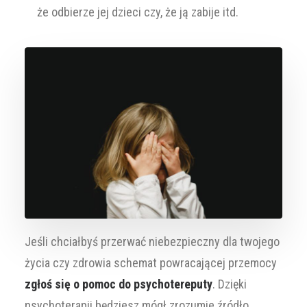
że odbierze jej dzieci czy, że ją zabije itd.
Jeśli chciałbyś przerwać niebezpieczny dla twojego
życia czy zdrowia schemat powracającej przemocy
zgłoś się o pomoc do psychotereputy
. Dzięki
psychoterapii będziesz mógł zrozumie źródło