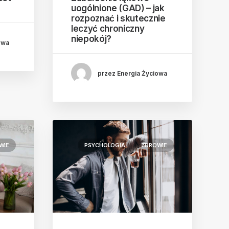
uogólnione (GAD) – jak
rozpoznać i skutecznie
leczyć chroniczny
niepokój?
owa
przez Energia Życiowa
WIE
PSYCHOLOGIA
ZDROWIE