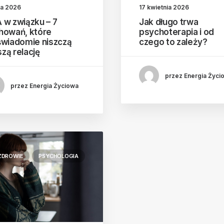
ja 2026
17 kwietnia 2026
 w związku – 7
Jak długo trwa
howań, które
psychoterapia i od
świadomie niszczą
czego to zależy?
zą relację
przez Energia Życi
przez Energia Życiowa
ZDROWIE
PSYCHOLOGIA