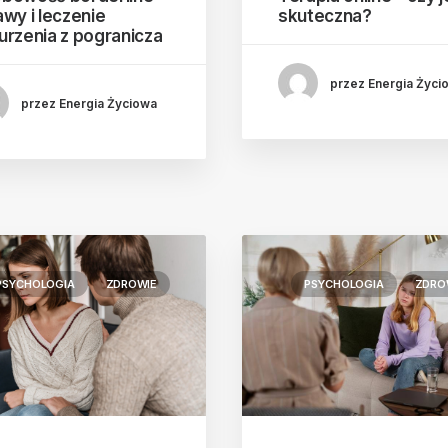
awy i leczenie
skuteczna?
urzenia z pogranicza
przez Energia Życi
przez Energia Życiowa
PSYCHOLOGIA
ZDROWIE
PSYCHOLOGIA
ZDRO