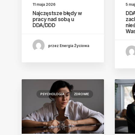
11 maja 2026
5 ma
Najczęstsze błędy w
DDA
pracy nad sobą u
zac
DDA/DDD
nie
Was
przez Energia Życiowa
PSYCHOLOGIA
ZDROWIE