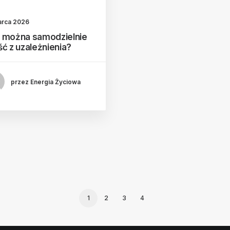
arca 2026
 można samodzielnie
ść z uzależnienia?
przez Energia Życiowa
1
2
3
4