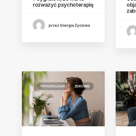
rozważyć psychoterapię
obj
zab
przez Energia Życiowa
PSYCHOLOGIA
ZDROWIE