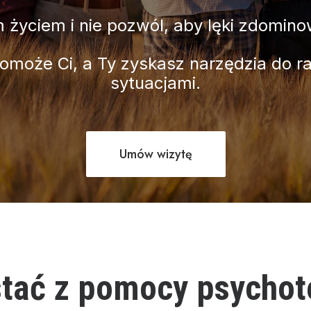
 życiem i nie pozwól, aby lęki zdominow
pomoże Ci, a Ty zyskasz narzędzia do r
sytuacjami.
Umów wizytę
stać z pomocy psychot