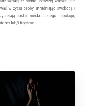
 bądź wewnątrz siebie. Powyżej wymienione
wać w życiu osoby, utrudniając swobodę i
ybierają postać nieokreślonego niepokoju,
iczny lub/i fizyczny.