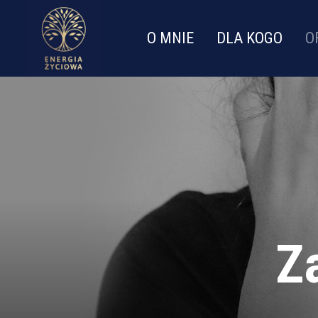
O MNIE
DLA KOGO
O
Z