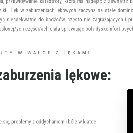
ia, przewidywanie katastrofy, która ma nadejść z zewnątrz
ki. Lęk w zaburzeniach lękowych zaczyna na stałe domino
yć nieadekwatne do bodźców, często nie zagrażających i prz
ślonej/ych części/ach ciała sprawiając ból i dyskomfort psych
UTY W WALCE Z LĘKAMI
zaburzenia lękowe:
ie się, problemy z oddychaniem i bóle w klatce