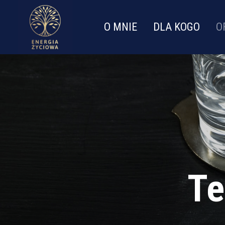
O MNIE
DLA KOGO
O
Te