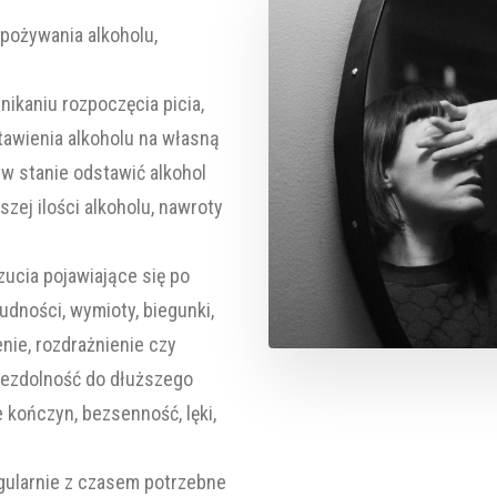
spożywania alkoholu,
nikaniu rozpoczęcia picia,
tawienia alkoholu na własną
m w stanie odstawić alkohol
szej ilości alkoholu, nawroty
ucia pojawiające się po
nudności, wymioty, biegunki,
enie, rozdrażnienie czy
niezdolność do dłuższego
 kończyn, bezsenność, lęki,
regularnie z czasem potrzebne