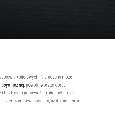
apojów alkoholowych. Nieleczona może
i psychicznej
, powoli tworząc coraz
 i beztrosko ponieważ alkohol pełni rolę
oraz częstszym towarzyszem, aż do momentu