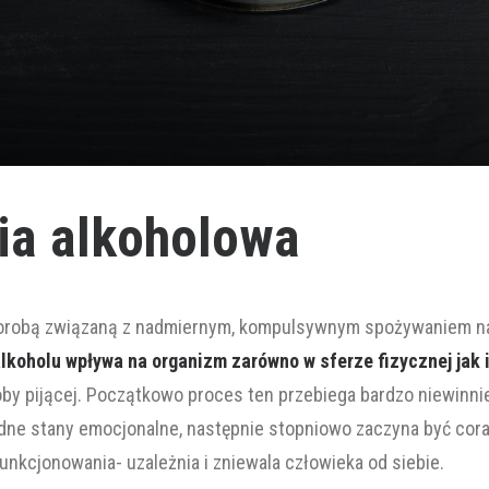
pia alkoholowa
chorobą związaną z nadmiernym, kompulsywnym spożywaniem n
koholu wpływa na organizm zarówno w sferze fizycznej jak 
by pijącej. Początkowo proces ten przebiega bardzo niewinnie
rudne stany emocjonalne, następnie stopniowo zaczyna być c
unkcjonowania- uzależnia i zniewala człowieka od siebie.