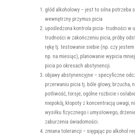
głód alkoholowy – jest to silna potrzeba 
wewnętrzny przymus picia
upośledzona kontrola picia- trudności w u
trudności w zakończeniu picia, próby ods
rękę tj. testowanie siebie (np. czy jeste
np. na miesiąc), planowanie wypicia mniej
picia po okresach abstynencji.
objawy abstynencyjne – specyficzne odcz
przerwaniu picia tj. bóle głowy, brzucha, 
potliwość, torsje, ogólne rozbicie i osłabi
niepokój, kłopoty z koncentracją uwagi, 
wysiłku fizycznego i umysłowego, drżenie
zaburzenia świadomości.
zmiana tolerancji – sięgając po alkohol 