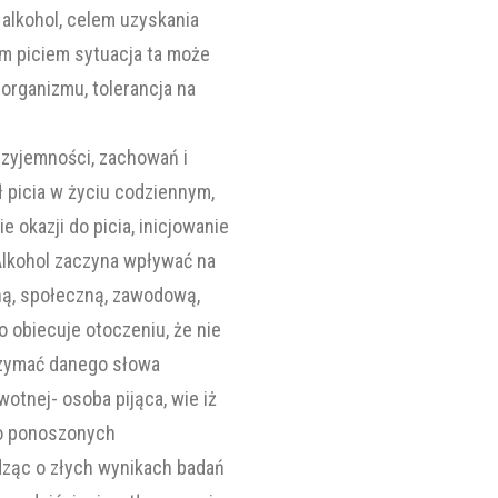
 alkohol, celem uzyskania
im piciem sytuacja ta może
organizmu, tolerancja na
rzyjemności, zachowań i
 picia w życiu codziennym,
ie okazji do picia, inicjowanie
 Alkohol zaczyna wpływać na
nną, społeczną, zawodową,
o obiecuje otoczeniu, że nie
trzymać danego słowa
otnej- osoba pijąca, wie iż
mo ponoszonych
dząc o złych wynikach badań