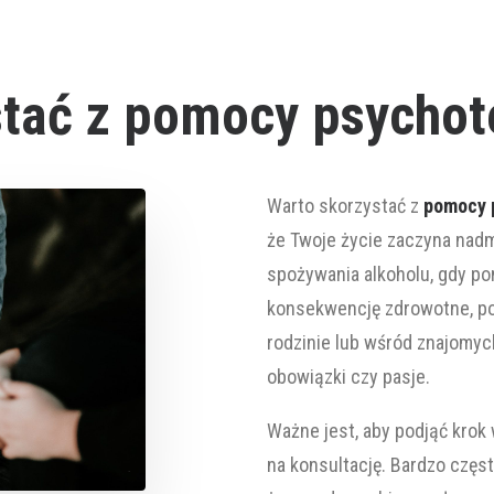
stać z pomocy psychot
Warto skorzystać z
pomocy 
że Twoje życie zaczyna nad
spożywania alkoholu, gdy po
konsekwencję zdrowotne, pog
rodzinie lub wśród znajomyc
obowiązki czy pasje.
Ważne jest, aby podjąć krok 
na konsultację. Bardzo częs