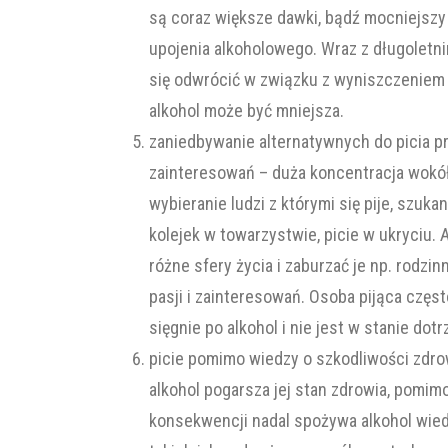
są coraz większe dawki, bądź mocniejszy
upojenia alkoholowego. Wraz z długoletn
się odwrócić w związku z wyniszczeniem 
alkohol może być mniejsza.
zaniedbywanie alternatywnych do picia p
zainteresowań – duża koncentracja wokół
wybieranie ludzi z którymi się pije, szukan
kolejek w towarzystwie, picie w ukryciu.
różne sfery życia i zaburzać je np. rodzi
pasji i zainteresowań. Osoba pijąca częst
sięgnie po alkohol i nie jest w stanie do
picie pomimo wiedzy o szkodliwości zdrow
alkohol pogarsza jej stan zdrowia, pomi
konsekwencji nadal spożywa alkohol wie