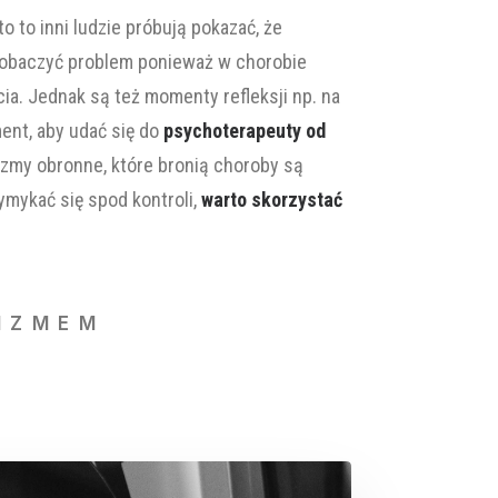
o to inni ludzie próbują pokazać, że
t zobaczyć problem ponieważ w chorobie
cia. Jednak są też momenty refleksji np. na
ent, aby udać się do
psychoterapeuty od
izmy obronne, które bronią choroby są
wymykać się spod kontroli,
warto skorzystać
IZMEM