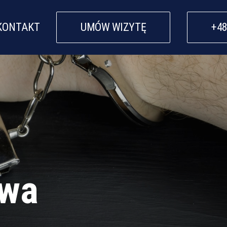
KONTAKT
UMÓW WIZYTĘ
+48
owa