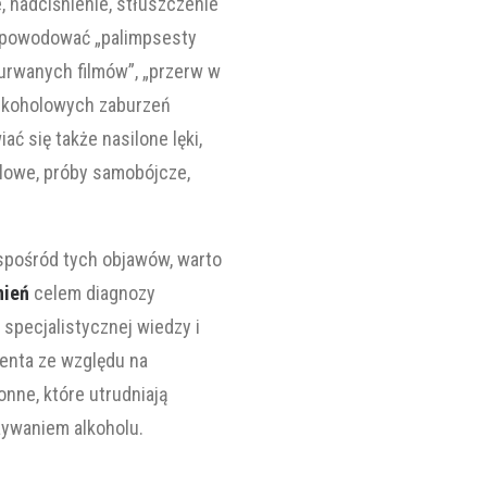
 nadciśnienie, stłuszczenie
e powodować „palimpsesty
„urwanych filmów”, „przerw w
 alkoholowych zaburzeń
ć się także nasilone lęki,
olowe, próby samobójcze,
 spośród tych objawów, warto
nień
celem diagnozy
 specjalistycznej wiedzy i
jenta ze względu na
nne, które utrudniają
żywaniem alkoholu.