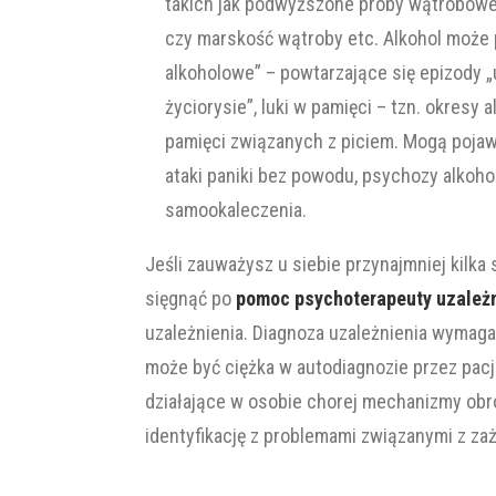
takich jak podwyższone próby wątrobowe,
czy marskość wątroby etc. Alkohol moż
alkoholowe” – powtarzające się epizody 
życiorysie”, luki w pamięci – tzn. okresy
pamięci związanych z piciem. Mogą pojawia
ataki paniki bez powodu, psychozy alkoh
samookaleczenia.
Jeśli zauważysz u siebie przynajmniej kilka
sięgnąć po
pomoc psychoterapeuty uzależ
uzależnienia. Diagnoza uzależnienia wymaga
może być ciężka w autodiagnozie przez pac
działające w osobie chorej mechanizmy obro
identyfikację z problemami związanymi z za