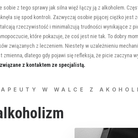
sobie z tego sprawy jak silna więź łączy ją z alkoholem. Częst
knęła się spod kontroli. Zazwyczaj osobie pijącej ciężko jes
ałcają rzeczywistość i minimalizują trudności wynikające z pi
mopoczucie, które pokazuje, że coś jest nie tak. To dobry mom
oków związanych z leczeniem. Niestety w uzależnieniu mechan
t zmienna, dlatego gdy pojawi się refleksja, że picie zaczyna 
ia związane z kontaktem ze specjalistą.
APEUTY W WALCE Z AKOHOL
alkoholizm