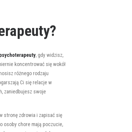
erapeuty?
psychoterapeuty
, gdy widzisz,
miernie koncentrować się wokół
nosisz różnego rodzaju
arszają Ci się relacje w
h, zaniedbujesz swoje
w stronę zdrowia i zapisać się
to osoby chore mają poczucie,