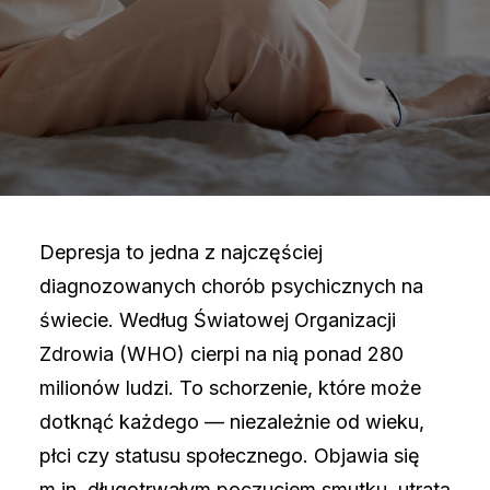
UMÓW WIZYTĘ
+48 786 817 844
Depresja to jedna z najczęściej
diagnozowanych chorób psychicznych na
świecie. Według Światowej Organizacji
Zdrowia (WHO) cierpi na nią ponad 280
milionów ludzi. To schorzenie, które może
dotknąć każdego — niezależnie od wieku,
płci czy statusu społecznego. Objawia się
m.in. długotrwałym poczuciem smutku, utratą