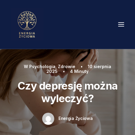
O MNIE
W
Psychologia
,
Zdrowie
•
10 sierpnia
2025
•
4 Minuty
DLA KOGO
Czy depresję można
OFERTA
wyleczyć?
FORMY TERAPII
CENNIK
Energia Życiowa
BLOG
KONTAKT