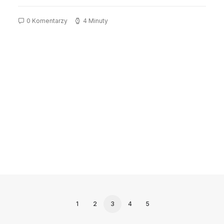
0 Komentarzy
4 Minuty
1
2
3
4
5