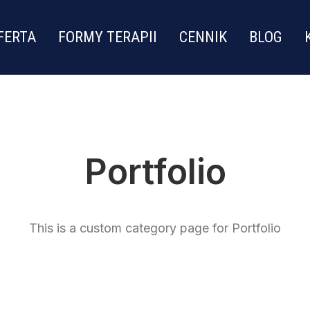
FERTA
FORMY TERAPII
CENNIK
BLOG
Portfolio
This is a custom category page for Portfolio